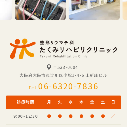
〒533-0004
大阪府大阪市東淀川区小松1-4-6
上新庄ビル
06-6320-7836
Tel.
診療時間
月
火
水
木
金
土
日
9:00~12:30
●
●
●
●
●
●
／