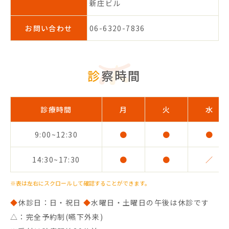
新庄ビル
お問い合わせ
06-6320-7836
診察時間
診療時間
月
火
水
9:00~12:30
●
●
●
14:30~17:30
●
●
／
※表は左右にスクロールして確認することができます。
◆
休診日：日・祝日
◆
水曜日・土曜日の午後は休診です
△：完全予約制(嚥下外来)