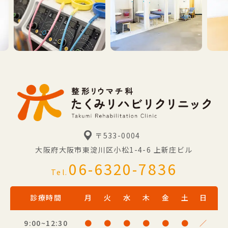
〒533-0004
大阪府大阪市東淀川区小松1-4-6
上新庄ビル
06-6320-7836
Tel.
診療時間
月
火
水
木
金
土
日
9:00~12:30
●
●
●
●
●
●
／